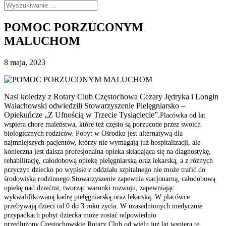
POMOC PORZUCONYM
MALUCHOM
8 maja, 2023
Nasi koledzy z Rotary Club Częstochowa Cezary Jędryka i Longin
Wałachowski odwiedzili Stowarzyszenie Pielęgniarsko –
Opiekuńcze „Z Ufnością w Trzecie Tysiąclecie”.
Placówka od lat
wspiera chore maleństwa, które też często są porzucone przez swoich
biologicznych rodziców. Pobyt w Ośrodku jest alternatywą dla
najmniejszych pacjentów, którzy nie wymagają już hospitalizacji, ale
konieczna jest dalsza profesjonalna opieka składająca się na diagnostykę,
rehabilitację, całodobową opiekę pielęgniarską oraz lekarską, a z różnych
przyczyn dziecko po wypisie z oddziału szpitalnego nie może trafić do
środowiska rodzinnego.
Stowarzyszenie zapewnia stacjonarną, całodobową
opiekę nad dziećmi, tworząc warunki rozwoju, zapewniając
wykwalifikowaną kadrę pielęgniarską oraz lekarską. W placówce
przebywają dzieci od 0 do 3 roku życia. W uzasadnionych medycznie
przypadkach pobyt dziecka może zostać odpowiednio
przedłużony.
Częstochowskie Rotary Club od wielu już lat wspiera tę