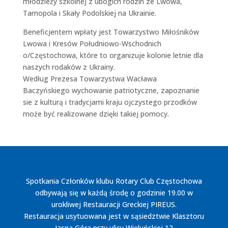
młodzieży szkolnej z ubogich rodzin ze Lwowa,
Tarnopola i Skały Podolskiej na Ukrainie.
Beneficjentem wpłaty jest Towarzystwo Miłośników
Lwowa i Kresów Południowo-Wschodnich
o/Częstochowa, które to organizuje kolonie letnie dla
naszych rodaków z Ukrainy.
Według Prezesa Towarzystwa Wacława
Baczyńskiego wychowanie patriotyczne, zapoznanie
sie z kulturą i tradycjami kraju ojczystego przodków
może być realizowane dzięki takiej pomocy.
Spotkania Członków klubu Rotary Club Częstochowa
odbywają się w każdą środę o godzinie 19.00 w
urokliwej Restauracji Greckiej PIREUS.
Restauracja usytuowana jest w sąsiedztwie Klasztoru
Jasna Góra przy ulicy Wieluńskiej 12