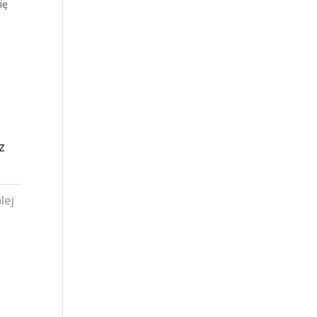
ię
z
lej