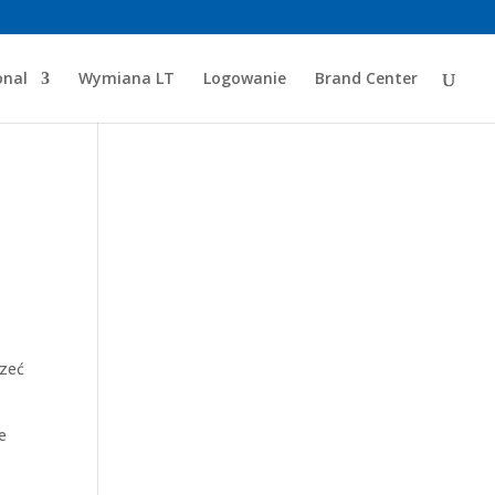
onal
Wymiana LT
Logowanie
Brand Center
szeć
e