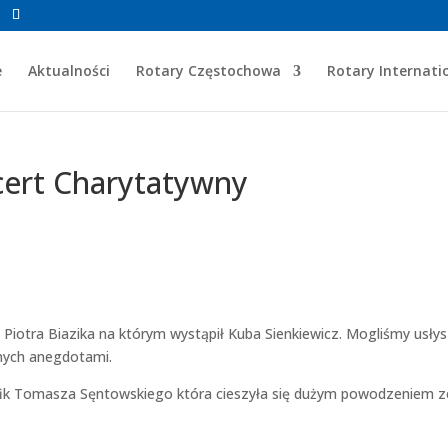
e
Aktualności
Rotary Częstochowa
Rotary Internati
cert Charytatywny
a Piotra Biazika na którym wystąpił Kuba Sienkiewicz. Mogliśmy usły
anych anegdotami.
fik Tomasza Sęntowskiego która cieszyła się dużym powodzeniem z