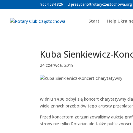
604 534 826
prezydent@rotaryczestochowa.org
Start
Help Ukrain
Kuba Sienkiewicz-Kon
24 czerwca, 2019
W dniu 14.06 odbył się koncert charytatywny dl
wiele znnych przebojów tego artysty przeplat
Przed koncertem zorganizowaliśmy aukcję gra
strony nie tylko Rotarian ale także publiczności.