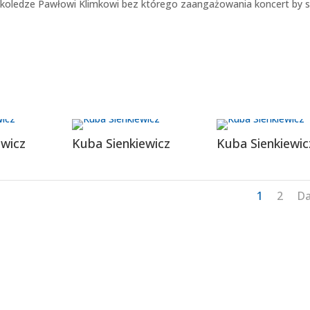
koledze Pawłowi Klimkowi bez którego zaangażowania koncert by s
ewicz
Kuba Sienkiewicz
Kuba Sienkiewic
1
2
Da