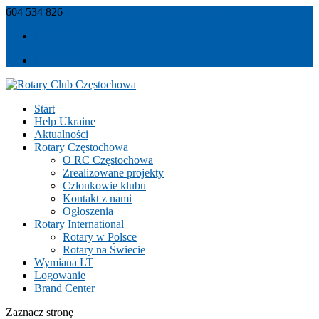
604 534 826
prezydent@rotaryczestochowa.org
Facebook
Facebook
Start
Help Ukraine
Aktualności
Rotary Częstochowa
O RC Częstochowa
Zrealizowane projekty
Członkowie klubu
Kontakt z nami
Ogłoszenia
Rotary International
Rotary w Polsce
Rotary na Świecie
Wymiana LT
Logowanie
Brand Center
Zaznacz stronę