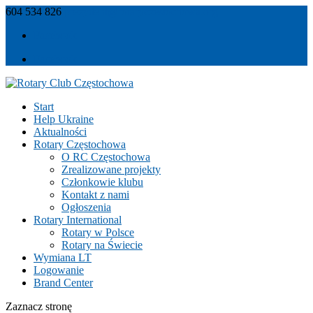
604 534 826
prezydent@rotaryczestochowa.org
Facebook
Facebook
Start
Help Ukraine
Aktualności
Rotary Częstochowa
O RC Częstochowa
Zrealizowane projekty
Członkowie klubu
Kontakt z nami
Ogłoszenia
Rotary International
Rotary w Polsce
Rotary na Świecie
Wymiana LT
Logowanie
Brand Center
Zaznacz stronę